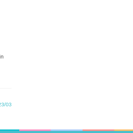
in
23/03